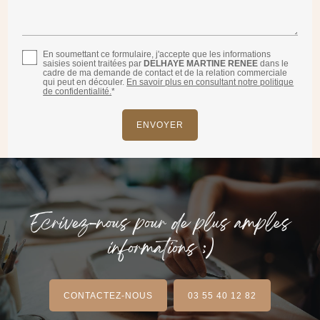
En soumettant ce formulaire, j'accepte que les informations
saisies soient traitées par
DELHAYE MARTINE RENEE
dans le
cadre de ma demande de contact et de la relation commerciale
qui peut en découler.
En savoir plus en consultant notre politique
de confidentialité.
*
Ecrivez-nous pour de plus amples
informations ;)
CONTACTEZ-NOUS
03 55 40 12 82